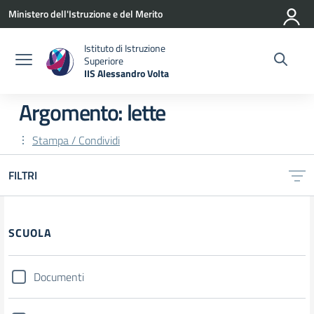
Vai ai contenuti
Vai al menu di navigazione
Vai al footer
Ministero dell'Istruzione e del Merito
Istituto di Istruzione
Superiore
IIS Alessandro Volta
— Visita la pagina iniziale della scuola
Argomento: lette
Stampa / Condividi
FILTRI
Filtri
SCUOLA
Documenti