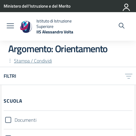
Vai ai contenuti
Vai al menu di navigazione
Vai al footer
Ministero dell'Istruzione e del Merito
Istituto di Istruzione
Superiore
IIS Alessandro Volta
— Visita la pagina iniziale della scuola
Argomento: Orientamento
Stampa / Condividi
FILTRI
Filtri
SCUOLA
Documenti