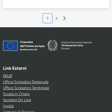
1
2
Pagina successiva
Istituto di Istruzione Superiore
IIS Alessandro Volta
Pescara
— Visita la pagina iniziale della scuola
Link Esterni
MIUR
Ufficio Scolastico Regionale
Ufficio Scolastico Territoriale
Scuola in Chiaro
Iscrizioni On Line
Invalsi
Comune di Pescara