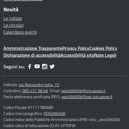
Novità
Le notizie
Le circolari
Calendario eventi
Amministrazione Trasparente
Privacy Policy
Cookies Policy
Dichiarazione di accessibilità
Accessibilità sito
Note Legali
Seguici su:
Indirizzo:
via Alessandro Volta, 15
Centralino:
085 431 38 48
Email:
peis00600b@istruzione.it
Posta elettronica certificata (PEC):
peis00600b@pec.istruzione.it
Codice fiscale: 91111780689
Codice meccanografico:
PEIS00600B
Codice Indice delle Pubbliche Amministrazioni (IPA): istsc_peis00600b
Codice unico di fatturazione (CUF): UFTOFW