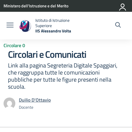
Vai ai contenuti
Vai al menu di navigazione
Vai al footer
Ministero dell'Istruzione e del Merito
Istituto di Istruzione
Superiore
IIS Alessandro Volta
— Visita la pagina iniziale della scuola
Circolare 0
Circolari e Comunicati
Link alla pagina Segreteria Digitale Spaggiari,
che raggruppa tutte le comunicazioni
pubbliche per tutte le figure presenti nella
scuola.
Duilio D'Ottavio
Docente