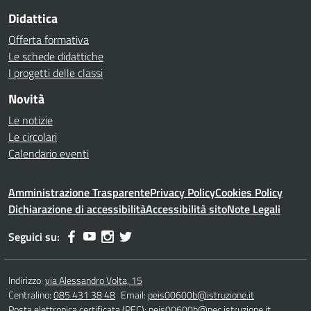
Didattica
Offerta formativa
Le schede didattiche
I progetti delle classi
Novità
Le notizie
Le circolari
Calendario eventi
Amministrazione Trasparente
Privacy Policy
Cookies Policy
Dichiarazione di accessibilità
Accessibilità sito
Note Legali
Seguici su:
Indirizzo:
via Alessandro Volta, 15
Centralino:
085 431 38 48
Email:
peis00600b@istruzione.it
Posta elettronica certificata (PEC):
peis00600b@pec.istruzione.it