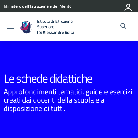
Vai ai contenuti
Vai al menu di navigazione
Vai al footer
Ministero dell'Istruzione e del Merito
Istituto di Istruzione
Superiore
IIS Alessandro Volta
— Visita la pagina iniziale della scuola
Le schede didattiche
Approfondimenti tematici, guide e esercizi
creati dai docenti della scuola e a
disposizione di tutti.