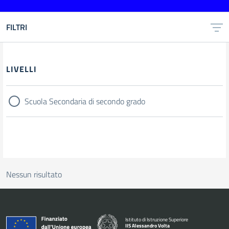
FILTRI
Filtri
LIVELLI
Scuola Secondaria di secondo grado
Nessun risultato
Istituto di Istruzione Superiore
IIS Alessandro Volta