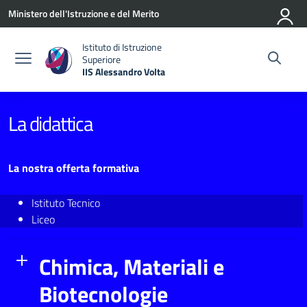
Vai ai contenuti
Vai al menu di navigazione
Vai al footer
Ministero dell'Istruzione e del Merito
Istituto di Istruzione
Superiore
IIS Alessandro Volta
— Visita la pagina iniziale della scuola
La didattica
La nostra offerta formativa
Istituto Tecnico
Liceo
Chimica, Materiali e
Biotecnologie