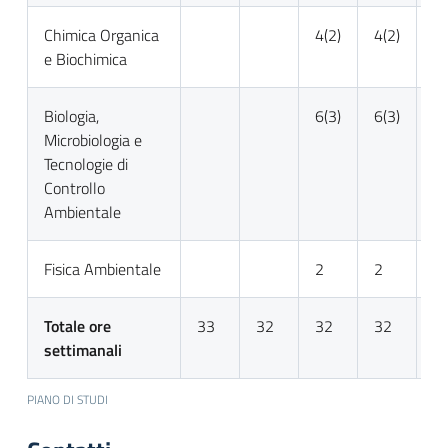
Chimica Organica
4(2)
4(2)
4(
e Biochimica
Biologia,
6(3)
6(3)
6(
Microbiologia e
Tecnologie di
Controllo
Ambientale
Fisica Ambientale
2
2
3
Totale ore
33
32
32
32
3
settimanali
PIANO DI STUDI