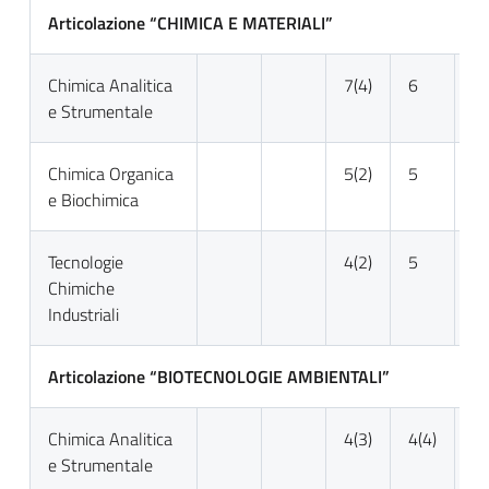
Articolazione “CHIMICA E MATERIALI”
Chimica Analitica
7(4)
6
8
e Strumentale
Chimica Organica
5(2)
5
3
e Biochimica
Tecnologie
4(2)
5
6
Chimiche
Industriali
Articolazione “BIOTECNOLOGIE AMBIENTALI”
Chimica Analitica
4(3)
4(4)
4(
e Strumentale