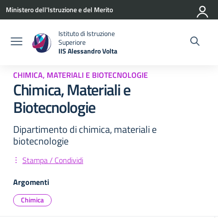
Vai ai contenuti
Vai al menu di navigazione
Vai al footer
Ministero dell'Istruzione e del Merito
Istituto di Istruzione
Superiore
IIS Alessandro Volta
— Visita la pagina iniziale della scuola
CHIMICA, MATERIALI E BIOTECNOLOGIE
Chimica, Materiali e
Biotecnologie
Dipartimento di chimica, materiali e
biotecnologie
Stampa / Condividi
Argomenti
Chimica