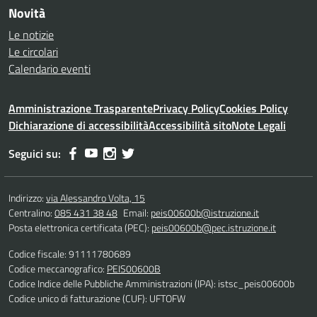
Novità
Le notizie
Le circolari
Calendario eventi
Amministrazione Trasparente
Privacy Policy
Cookies Policy
Dichiarazione di accessibilità
Accessibilità sito
Note Legali
Seguici su:
Indirizzo:
via Alessandro Volta, 15
Centralino:
085 431 38 48
Email:
peis00600b@istruzione.it
Posta elettronica certificata (PEC):
peis00600b@pec.istruzione.it
Codice fiscale: 91111780689
Codice meccanografico:
PEIS00600B
Codice Indice delle Pubbliche Amministrazioni (IPA): istsc_peis00600b
Codice unico di fatturazione (CUF): UFTOFW