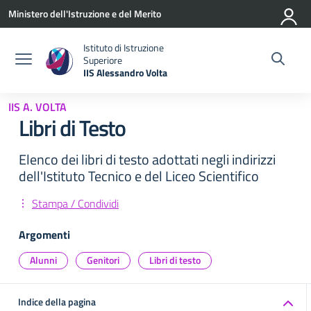
Vai ai contenuti
Vai al menu di navigazione
Vai al footer
Ministero dell'Istruzione e del Merito
Istituto di Istruzione
Superiore
IIS Alessandro Volta
— Visita la pagina iniziale della scuola
IIS A. VOLTA
Libri di Testo
Elenco dei libri di testo adottati negli indirizzi
dell'Istituto Tecnico e del Liceo Scientifico
Stampa / Condividi
Argomenti
Alunni
Genitori
Libri di testo
Indice della pagina