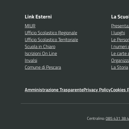
— 
Link Esterni
La Scuo
MIUR
Presenta
Ufficio Scolastico Regionale
I luoghi
Ufficio Scolastico Territoriale
Le Perso
Scuola in Chiaro
I numeri 
Iscrizioni On Line
Le carte 
Invalsi
Organizz
Comune di Pescara
La Storia
Amministrazione Trasparente
Privacy Policy
Cookies P
Centralino:
085 431 38 