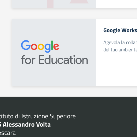
Google Works
Agevola la collab
del tuo ambient
tituto di Istruzione Superiore
S Alessandro Volta
escara