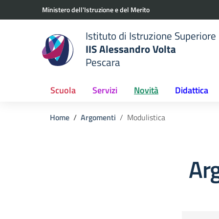
Vai ai contenuti
Vai al menu di navigazione
Vai al footer
Ministero dell'Istruzione e del Merito
Istituto di Istruzione Superiore
IIS Alessandro Volta
Pescara
 della scuola
— Visita la pagina iniziale del
Scuola
Servizi
Novità
Didattica
Home
Argomenti
Modulistica
Ar