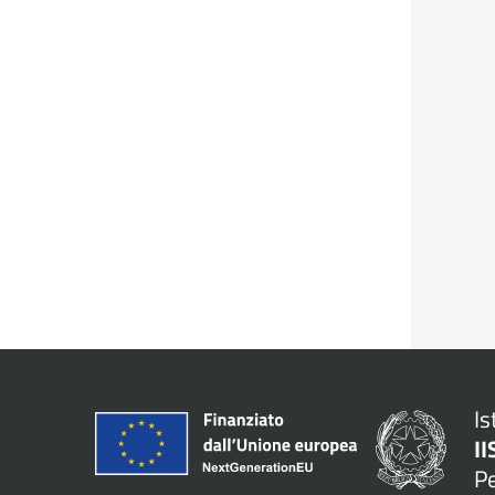
Is
II
P