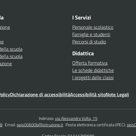
Visita la pagina iniziale della scuola
la
I Servizi
zione
Personale scolastico
Famiglie e studenti
ne
Percorsi di studio
della scuola
Didattica
della scuola
Offerta formativa
azione
Le schede didattiche
I progetti delle classi
olicy
Dichiarazione di accessibilità
Accessibilità sito
Note Legali
Indirizzo:
via Alessandro Volta, 15
48
Email:
peis00600b@istruzione.it
Posta elettronica certificata (PEC):
peis
Codice fiscale: 91111780689