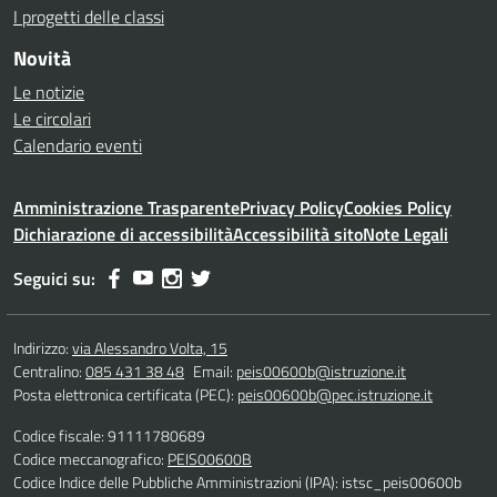
I progetti delle classi
Novità
Le notizie
Le circolari
Calendario eventi
Amministrazione Trasparente
Privacy Policy
Cookies Policy
Dichiarazione di accessibilità
Accessibilità sito
Note Legali
Seguici su:
Indirizzo:
via Alessandro Volta, 15
Centralino:
085 431 38 48
Email:
peis00600b@istruzione.it
Posta elettronica certificata (PEC):
peis00600b@pec.istruzione.it
Codice fiscale: 91111780689
Codice meccanografico:
PEIS00600B
Codice Indice delle Pubbliche Amministrazioni (IPA): istsc_peis00600b