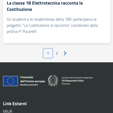
La classe 1B Elettrotecnica racconta la
Costituzione
Gli studenti e le studentesse della 1BE partecipano al
progetto "La Costituzione si racconta" coordinato dalla
prof.sa P. Pucarelli
1
2
Pagina successiva
Istituto di Istruzione Superiore
IIS Alessandro Volta
Pescara
— Visita la pagina iniziale della scuola
Link Esterni
MIUR