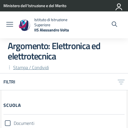
Vai ai contenuti
Vai al menu di navigazione
Vai al footer
Ministero dell'Istruzione e del Merito
Istituto di Istruzione
Superiore
IIS Alessandro Volta
— Visita la pagina iniziale della scuola
Argomento: Elettronica ed
elettrotecnica
Stampa / Condividi
FILTRI
Filtri
SCUOLA
Documenti