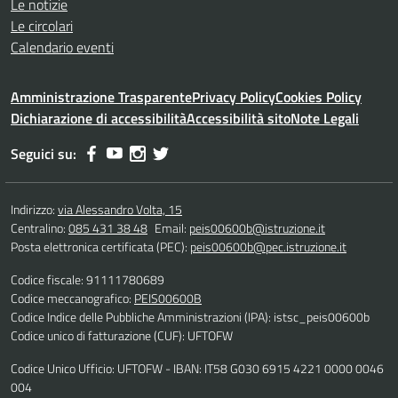
Le notizie
Le circolari
Calendario eventi
Amministrazione Trasparente
Privacy Policy
Cookies Policy
Dichiarazione di accessibilità
Accessibilità sito
Note Legali
Seguici su:
Indirizzo:
via Alessandro Volta, 15
Centralino:
085 431 38 48
Email:
peis00600b@istruzione.it
Posta elettronica certificata (PEC):
peis00600b@pec.istruzione.it
Codice fiscale: 91111780689
Codice meccanografico:
PEIS00600B
Codice Indice delle Pubbliche Amministrazioni (IPA): istsc_peis00600b
Codice unico di fatturazione (CUF): UFTOFW
Codice Unico Ufficio: UFTOFW - IBAN: IT58 G030 6915 4221 0000 0046
004