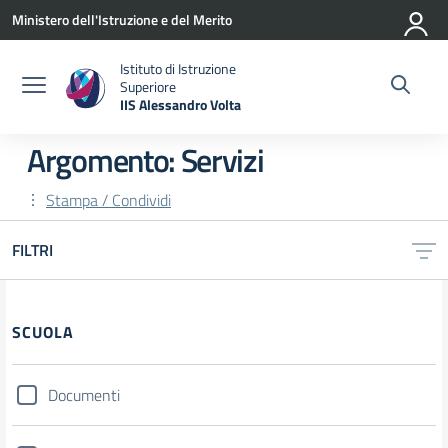
Vai ai contenuti
Vai al menu di navigazione
Vai al footer
Ministero dell'Istruzione e del Merito
Istituto di Istruzione
Superiore
IIS Alessandro Volta
— Visita la pagina iniziale della scuola
Argomento: Servizi
Stampa / Condividi
FILTRI
Filtri
SCUOLA
Documenti