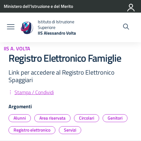
Vai ai contenuti
Vai al menu di navigazione
Vai al footer
Ministero dell'Istruzione e del Merito
Istituto di Istruzione
Superiore
IIS Alessandro Volta
— Visita la pagina iniziale della scuola
IIS A. VOLTA
Registro Elettronico Famiglie
Link per accedere al Registro Elettronico
Spaggiari
Stampa / Condividi
Argomenti
Alunni
Area riservata
Circolari
Genitori
Registro elettronico
Servizi