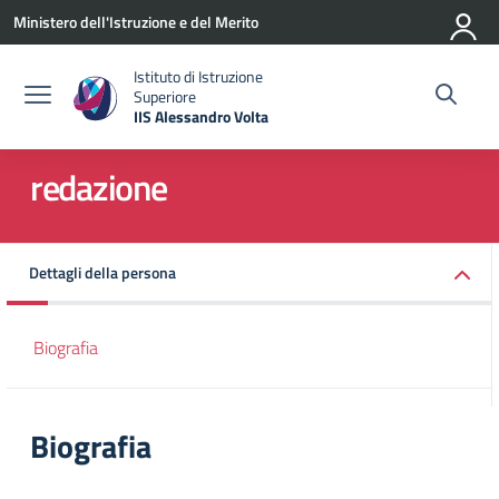
Vai ai contenuti
Vai al menu di navigazione
Vai al footer
Ministero dell'Istruzione e del Merito
Istituto di Istruzione
Superiore
IIS Alessandro Volta
— Visita la pagina iniziale della scuola
redazione
Dettagli della persona
Biografia
Biografia