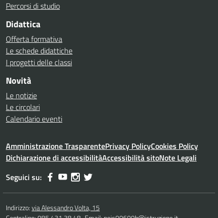
Percorsi di studio
Didattica
Offerta formativa
Le schede didattiche
I progetti delle classi
Novità
Le notizie
Le circolari
Calendario eventi
Amministrazione Trasparente
Privacy Policy
Cookies Policy
Dichiarazione di accessibilità
Accessibilità sito
Note Legali
Seguici su:
Indirizzo:
via Alessandro Volta, 15
Centralino:
085 431 38 48
Email:
peis00600b@istruzione.it