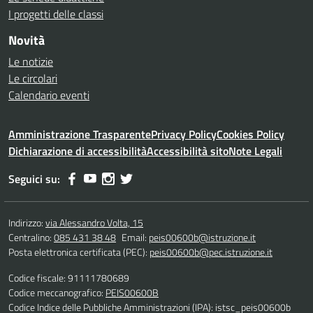
I progetti delle classi
Novità
Le notizie
Le circolari
Calendario eventi
Amministrazione Trasparente
Privacy Policy
Cookies Policy
Dichiarazione di accessibilità
Accessibilità sito
Note Legali
Seguici su:
Indirizzo:
via Alessandro Volta, 15
Centralino:
085 431 38 48
Email:
peis00600b@istruzione.it
Posta elettronica certificata (PEC):
peis00600b@pec.istruzione.it
Codice fiscale: 91111780689
Codice meccanografico:
PEIS00600B
Codice Indice delle Pubbliche Amministrazioni (IPA): istsc_peis00600b