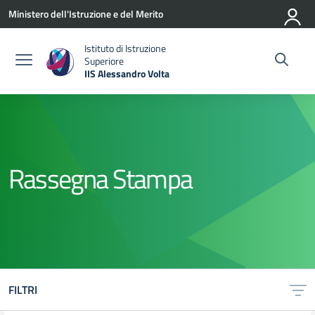
Vai ai contenuti
Vai al menu di navigazione
Vai al footer
Ministero dell'Istruzione e del Merito
Istituto di Istruzione
Superiore
IIS Alessandro Volta
— Visita la pagina iniziale della scuola
Rassegna Stampa
FILTRI