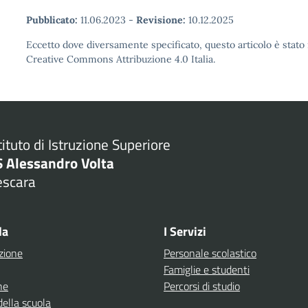
Pubblicato:
11.06.2023
-
Revisione:
10.12.2025
Eccetto dove diversamente specificato, questo articolo è stato 
Creative Commons Attribuzione 4.0 Italia.
tituto di Istruzione Superiore
S Alessandro Volta
escara
Visita la pagina iniziale della scuola
la
I Servizi
zione
Personale scolastico
Famiglie e studenti
ne
Percorsi di studio
della scuola