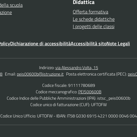
Didattica
della scuola
Offerta formativa
azione
Le schede didattiche
I progetti delle classi
olicy
Dichiarazione di accessibilità
Accessibilità sito
Note Legali
Indirizzo:
via Alessandro Volta, 15
48
Email:
peis00600b@istruzione.it
Posta elettronica certificata (PEC):
peis
Codice fiscale: 91111780689
Codice meccanografico:
PEIS00600B
Codice Indice delle Pubbliche Amministrazioni (IPA): istsc_peis00600b
Codice unico di fatturazione (CUF): UFTOFW
Codice Unico Ufficio: UFTOFW - IBAN: IT58 G030 6915 4221 0000 0046 004