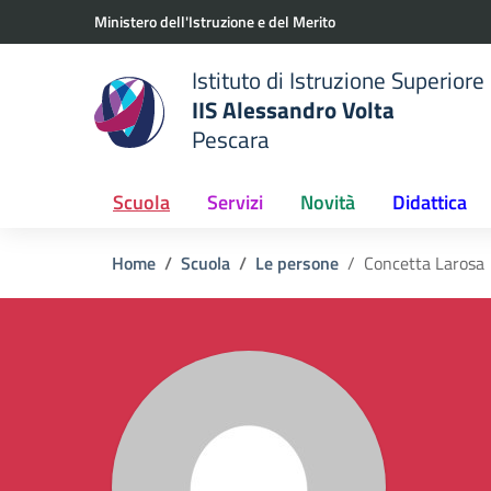
Vai ai contenuti
Vai al menu di navigazione
Vai al footer
Ministero dell'Istruzione e del Merito
Istituto di Istruzione Superiore
IIS Alessandro Volta
Pescara
 della scuola
— Visita la pagina iniziale del
Scuola
Servizi
Novità
Didattica
Home
Scuola
Le persone
Concetta Larosa