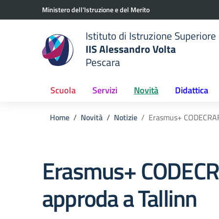
Vai ai contenuti
Vai al menu di navigazione
Vai al footer
Ministero dell'Istruzione e del Merito
Istituto di Istruzione Superiore
IIS Alessandro Volta
Pescara
 della scuola
— Visita la pagina iniziale del
Scuola
Servizi
Novità
Didattica
Home
Novità
Notizie
Erasmus+ CODECRAFT
Erasmus+ CODEC
approda a Tallinn