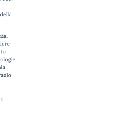
 della
nia,
dere
nto
nologie.
ia
Paolo
 e