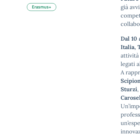
Erasmus+
già avv
compete
collabo
Dal 10 
Italia,
attivit
legati 
A rappr
Scipion
Sturzi
,
Carosel
Un’impo
profess
un’espe
innovaz