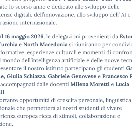
iato lo scorso anno e dedicato allo sviluppo delle
nze digitali, dell’innovazione, allo sviluppo dell’ AI e
razione internazionale.
al 16 maggio 2026
, le delegazioni provenienti da
Esto
 Turchia
e
North Macedonia
si riuniranno per condivi
à formative, esperienze culturali e momenti di confro
al mondo dell’intelligenza artificiale e delle nuove tec
esentare il nostro istituto partecipano gli studenti
Ga
e, Giulia Schiazza, Gabriele Genovese
e
Francesco 
 accompagnati dalle docenti
Milena Moretti
e
Lucia
li
.
rtante opportunità di crescita personale, linguistica
ionale che permetterà ai nostri studenti di vivere
rienza europea ricca di stimoli, collaborazione e
ione.