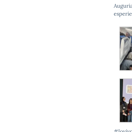
Auguria
esperie
#Ioviv