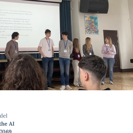
 del
the AI
7069
,