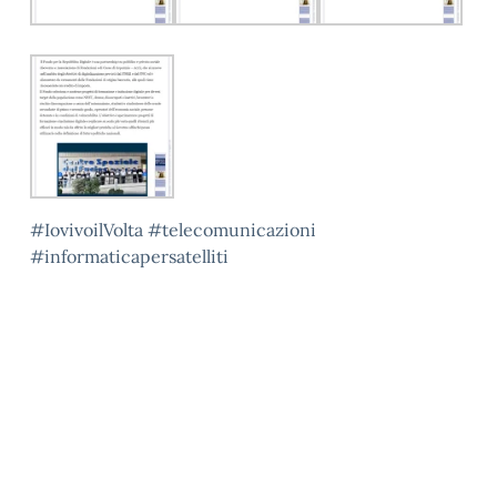
#IovivoilVolta #telecomunicazioni
#informaticapersatelliti