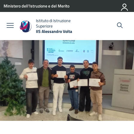
Vai ai contenuti
Vai al menu di navigazione
Vai al footer
Ministero dell'Istruzione e del Merito
Istituto di Istruzione
Superiore
IIS Alessandro Volta
— Visita la pagina iniziale della scuola