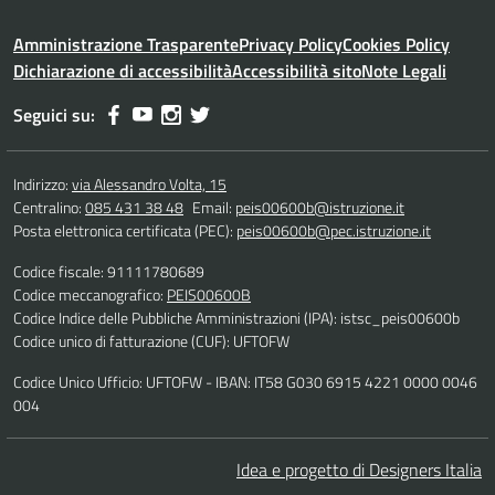
Amministrazione Trasparente
Privacy Policy
Cookies Policy
Dichiarazione di accessibilità
Accessibilità sito
Note Legali
Seguici su:
Indirizzo:
via Alessandro Volta, 15
Centralino:
085 431 38 48
Email:
peis00600b@istruzione.it
Posta elettronica certificata (PEC):
peis00600b@pec.istruzione.it
Codice fiscale: 91111780689
Codice meccanografico:
PEIS00600B
Codice Indice delle Pubbliche Amministrazioni (IPA): istsc_peis00600b
Codice unico di fatturazione (CUF): UFTOFW
Codice Unico Ufficio: UFTOFW - IBAN: IT58 G030 6915 4221 0000 0046
004
Idea e progetto di Designers Italia