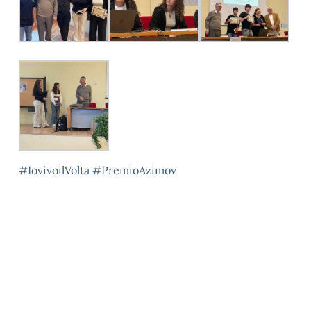
#IovivoilVolta #PremioAzimov