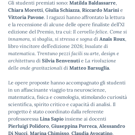
Gli studenti premiati sono:
Matilda Baldassarre
,
Chiara Moretti
,
Giulia Schiazza
,
Riccardo Marini
e
Vittoria Pavone
. I ragazzi hanno affrontato la lettura
e la recensione di alcune delle opere finaliste dell’XI
edizione del Premio, tra cui:
Il cervello felice. Come si
innamora, si sbaglia, si stressa e sogna
di
Anaïs Roux
,
libro vincitore dell’edizione 2026;
Insalate di
matematica. Trentuno pezzi facili su arte, design e
architettura
di
Silvia Benvenuti
e
La rivoluzione
delle onde gravitazionali
di
Matteo Barsuglia
.
Le opere proposte hanno accompagnato gli studenti
in un affascinante viaggio tra neuroscienze,
matematica, fisica e cosmologia, stimolando curiosità
scientifica, spirito critico e capacità di analisi. Il
progetto è stato coordinato dalla referente
professoressa
Lina Sapio
insieme ai docenti
Pierluigi Polidoro
,
Giuseppina Porreca
,
Alessandro
Di Nucci
,
Marina Chimisso
,
Claudia Avocatino
,