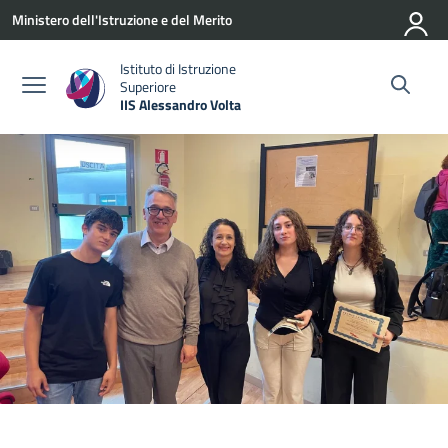
Vai ai contenuti
Vai al menu di navigazione
Vai al footer
Ministero dell'Istruzione e del Merito
Istituto di Istruzione
Superiore
IIS Alessandro Volta
— Visita la pagina iniziale della scuola