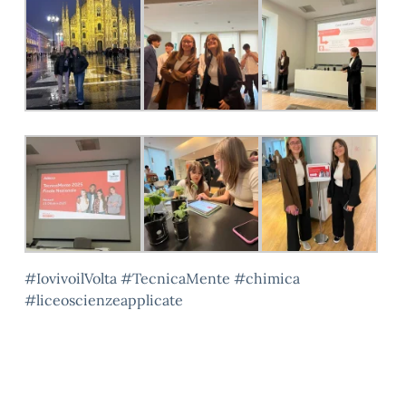
#IovivoilVolta #TecnicaMente #chimica
#liceoscienzeapplicate