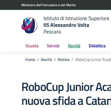
Vai ai contenuti
Vai al menu di navigazione
Vai al footer
Ministero dell'Istruzione e del Merito
Istituto di Istruzione Superiore
IIS Alessandro Volta
Pescara
 della scuola
— Visita la pagina iniziale del
Scuola
Servizi
Novità
Didattica
Home
Novità
Notizie
RoboCup Junior Acade
RoboCup Junior Ac
nuova sfida a Catan