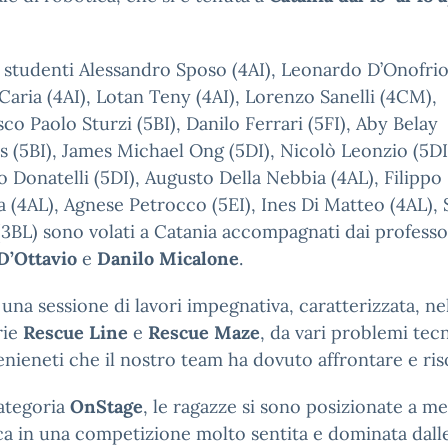
i studenti Alessandro Sposo (4AI), Leonardo D’Onofrio 
aria (4AI), Lotan Teny (4AI), Lorenzo Sanelli (4CM),
co Paolo Sturzi (5BI), Danilo Ferrari (5FI), Aby Belay
 (5BI), James Michael Ong (5DI), Nicolò Leonzio (5DI
 Donatelli (5DI), Augusto Della Nebbia (4AL), Filippo
 (4AL), Agnese Petrocco (5EI), Ines Di Matteo (4AL), 
 (3BL) sono volati a Catania accompagnati dai professo
D’Ottavio
e
Danilo Micalone
.
a una sessione di lavori impegnativa, caratterizzata, ne
rie
Rescue Line
e
Rescue Maze
, da vari problemi tecn
nieneti che il nostro team ha dovuto affrontare e ris
ategoria
OnStage
, le ragazze si sono posizionate a me
ica in una competizione molto sentita e dominata dall