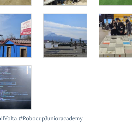
oilVolta #RobocupJunioracademy