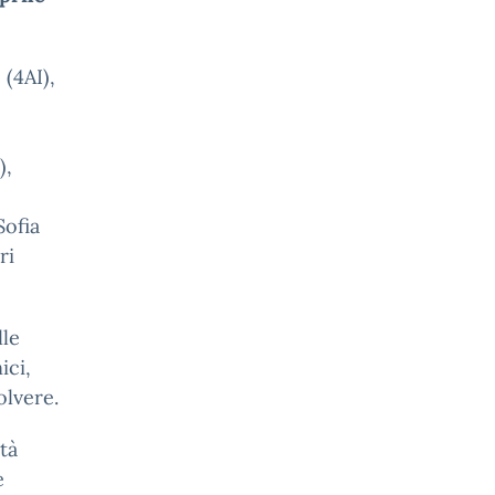
(4AI),
),
Sofia
ri
lle
ici,
olvere.
tà
e