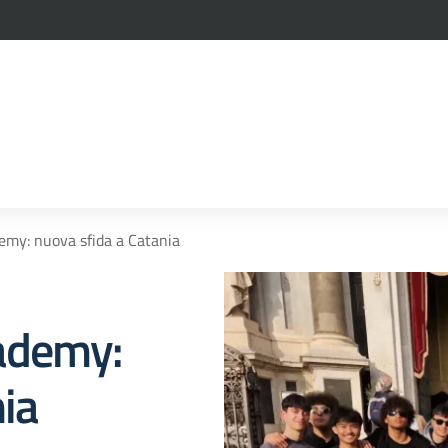
la scuola
my: nuova sfida a Catania
ademy:
ia