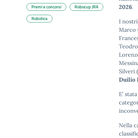
Premi e concorsi
Robocup JRA
2026
.
Robotica
I nostr
Marco C
Frances
Teodros
Lorenzo
Messina
Silveri
Duilio 
E’ stat
catego
inconve
Nella c
classif