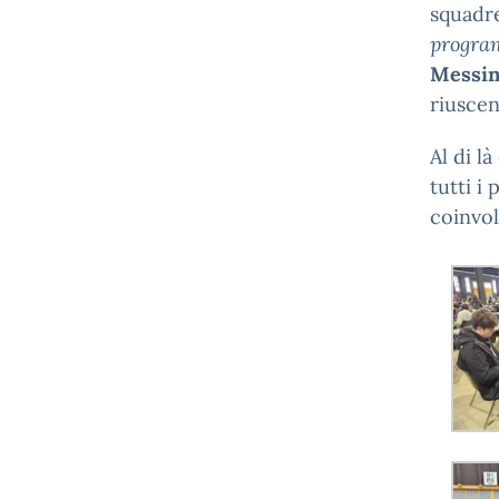
squadre
progra
Messi
riuscen
Al di l
tutti i
coinvol