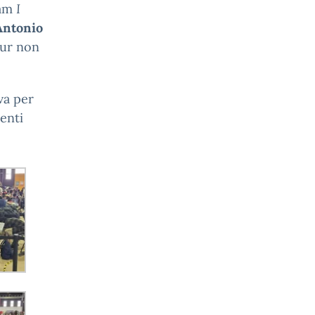
eam
I
Antonio
pur non
va per
denti