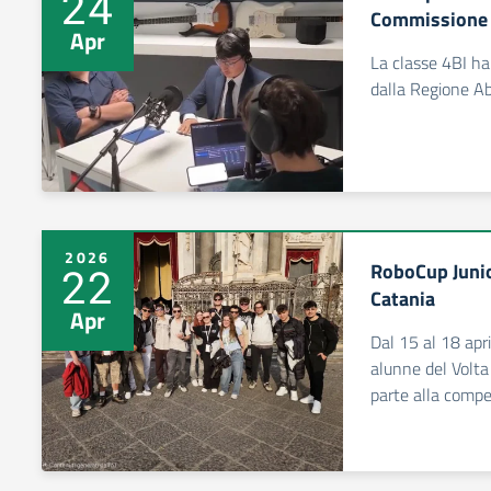
24
Commissione
Apr
La classe 4BI ha
dalla Regione A
2026
RoboCup Junio
22
Catania
Apr
Dal 15 al 18 apr
alunne del Volta
parte alla compe