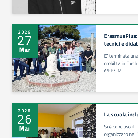
2026
ErasmusPlus: 
27
tecnici e didat
Mar
E' terminata un
mobilità in Turc
iVEBSIM+
2026
La scuola incl
26
Si è concluso il L
Mar
organizzato nell