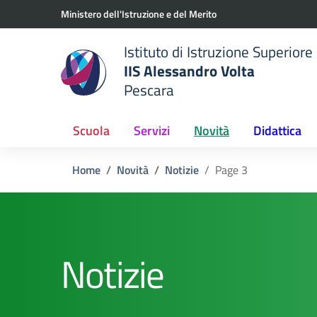
Vai ai contenuti
Vai al menu di navigazione
Vai al footer
Ministero dell'Istruzione e del Merito
Istituto di Istruzione Superiore
IIS Alessandro Volta
Pescara
 della scuola
— Visita la pagina iniziale del
Scuola
Servizi
Novità
Didattica
Home
Novità
Notizie
Page 3
Notizie