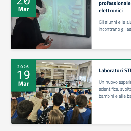
professionale 
Mar
elettronici
Gli alunni e le 
incontrano gli es
2026
Laboratori STE
19
Un nuovo esperim
Mar
scientifica, svolt
bambini e alle b