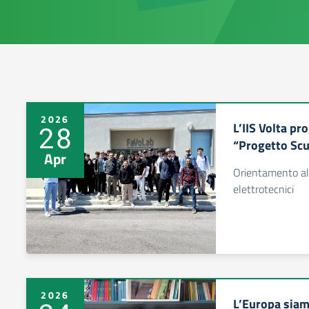
2026
L’IIS Volta pro
28
“Progetto Scu
Apr
Orientamento alle
elettrotecnici
2026
L’Europa siamo