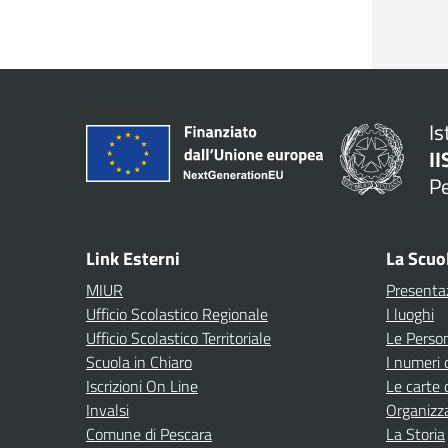
Is
II
P
— 
Link Esterni
La Scuo
MIUR
Presenta
Ufficio Scolastico Regionale
I luoghi
Ufficio Scolastico Territoriale
Le Perso
Scuola in Chiaro
I numeri 
Iscrizioni On Line
Le carte 
Invalsi
Organizz
Comune di Pescara
La Storia