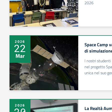
2026
2026
Space Camp va
22
di simulazione
Mar
I nostri student
nel progetto Sp
unica nel suo ge
2026
La Realtà Aum
20