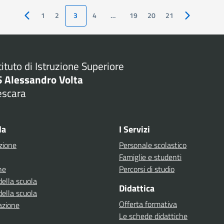
1
2
3
4
…
19
20
21
Pagina precedente
Pagina succ
tituto di Istruzione Superiore
S Alessandro Volta
escara
Visita la pagina iniziale della scuola
la
I Servizi
zione
Personale scolastico
Famiglie e studenti
ne
Percorsi di studio
della scuola
Didattica
della scuola
Offerta formativa
azione
Le schede didattiche