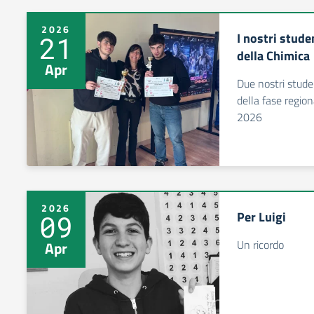
2026
I nostri stude
21
della Chimica
Apr
Due nostri stude
della fase regio
2026
2026
Per Luigi
09
Un ricordo
Apr