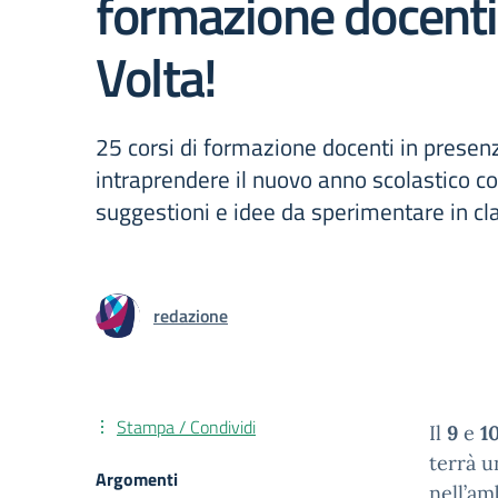
formazione docenti 
Volta!
25 corsi di formazione docenti in presen
intraprendere il nuovo anno scolastico c
suggestioni e idee da sperimentare in cl
redazione
Stampa / Condividi
Il
9
e
1
terrà u
Argomenti
nell’am