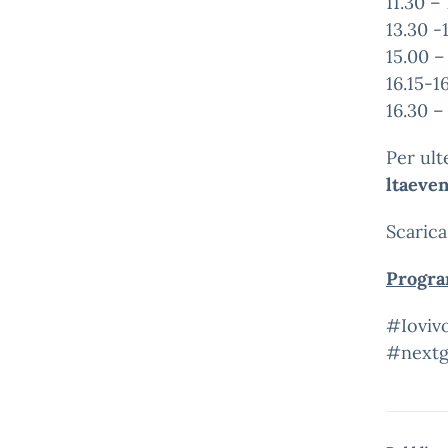
11.30 –
13.30 -
15.00 –
16.15-1
16.30 –
Per ult
ltaeven
Scarica
Progra
#Ioviv
#nextg