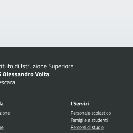
tituto di Istruzione Superiore
S Alessandro Volta
escara
Visita la pagina iniziale della scuola
la
I Servizi
zione
Personale scolastico
Famiglie e studenti
ne
Percorsi di studio