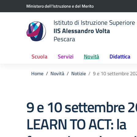
Vai ai contenuti
Vai al menu di navigazione
Vai al footer
Ministero dell'Istruzione e del Merito
Istituto di Istruzione Superiore
IIS Alessandro Volta
Pescara
 della scuola
— Visita la pagina iniziale del
Scuola
Servizi
Novità
Didattica
Home
Novità
Notizie
9 e 10 settembre 202
9 e 10 settembre 2
LEARN TO ACT: la