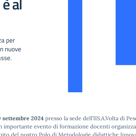
è al
za per
on nuove
asse.
0 settembre 2024
presso la sede dell’IIS.A.Volta di Pes
n importante evento di formazione docenti organizz
bito del nostro Polo di Metodologie didattiche Innov