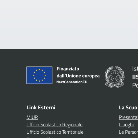
Is
II
P
— 
Link Esterni
La Scuo
MIUR
Presenta
Ufficio Scolastico Regionale
I luoghi
Ufficio Scolastico Territoriale
Le Perso