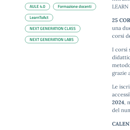
AULE 4.0
Formazione docenti
LEARN 
LearnToAct
25 CO
una due
NEXT GENERATION CLASS
corsi d
NEXT GENERATION LABS
I corsi
didatti
metodol
grazie 
Le iscr
accessi
2024
, 
del num
CALEN