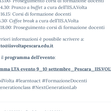
 13.00: Proseguimento corsi di formazione docenti
14.30:
Pranzo a buffet
a cura dell’IIS.A.Volta
 16.15: Corsi di formazione docenti
6.30:
Coffee break
a cura dell’IIS.A.Volta
 18.00: Proseguimento corsi di formazione docenti
eriori informazioni è possibile scrivere a:
to@iisvoltapescara.edu.it
 il
programma dell’evento
:
mma LTA evento 9_10 settembre_Pescara_IIS.VO
oilVolta #learntoact #FormazioneDocenti
enerationclass #NextGenerationLab