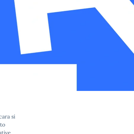
cara si
ato
ative