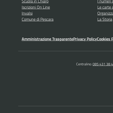
Scuola in Chiaro
I numeri 
Iscrizioni On Line
Le carte 
Invalsi
Organizz
Comune di Pescara
La Storia
Amministrazione Trasparente
Privacy Policy
Cookies P
Centralino:
085 431 38 