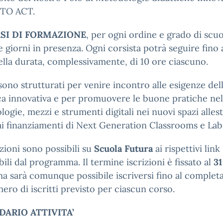
TO ACT.
RSI DI FORMAZIONE
, per ogni ordine e grado di scuo
 giorni in presenza. Ogni corsista potrà seguire fino
ella durata, complessivamente, di 10 ore ciascuno.
 sono strutturati per venire incontro alle esigenze del
ca innovativa e per promuovere le buone pratiche nell
ogie, mezzi e strumenti digitali nei nuovi spazi allest
ai finanziamenti di Next Generation Classrooms e Lab
izioni sono possibili su
Scuola Futura
ai rispettivi link
bili dal programma. Il termine iscrizioni è fissato al
31
ma sarà comunque possibile iscriversi fino al comple
ero di iscritti previsto per ciascun corso.
DARIO ATTIVITA’