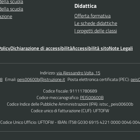
della scuola
Didattica
della scuola
Offerta formativa
azione
Le schede didattiche
I progetti delle classi
olicy
Dichiarazione di accessibilità
Accessibilità sito
Note Legali
Indirizzo:
via Alessandro Volta, 15
48
Email:
peis00600b@istruzione.it
Posta elettronica certificata (PEC):
peis
Codice fiscale: 91111780689
Codice meccanografico:
PEIS00600B
Codice Indice delle Pubbliche Amministrazioni (IPA): istsc_peis00600b
Codice unico di fatturazione (CUF): UFTOFW
Codice Unico Ufficio: UFTOFW - IBAN: IT58 G030 6915 4221 0000 0046 004