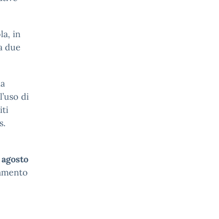
la, in
 a due
la
’uso di
iti
s.
 agosto
tamento