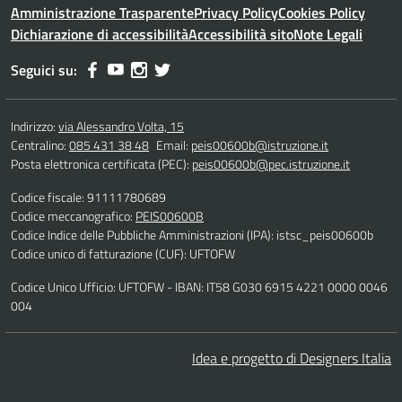
Amministrazione Trasparente
Privacy Policy
Cookies Policy
Dichiarazione di accessibilità
Accessibilità sito
Note Legali
Seguici su:
Indirizzo:
via Alessandro Volta, 15
Centralino:
085 431 38 48
Email:
peis00600b@istruzione.it
Posta elettronica certificata (PEC):
peis00600b@pec.istruzione.it
Codice fiscale: 91111780689
Codice meccanografico:
PEIS00600B
Codice Indice delle Pubbliche Amministrazioni (IPA): istsc_peis00600b
Codice unico di fatturazione (CUF): UFTOFW
Codice Unico Ufficio: UFTOFW - IBAN: IT58 G030 6915 4221 0000 0046
004
Idea e progetto di Designers Italia