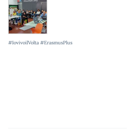
#IovivoilVolta #ErasmusPlus